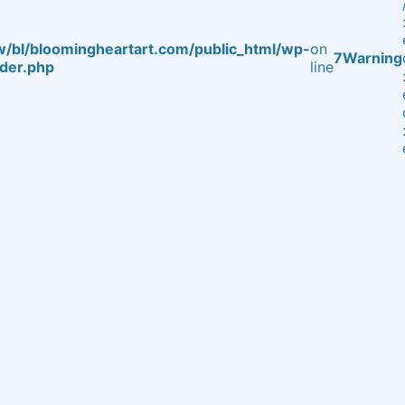
/bl/bloomingheartart.com/public_html/wp-
on
7
Warning
der.php
line